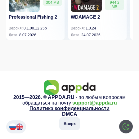
304 MB
944.2
MB
Professional Fishing 2
WDAMAGE 2
Dr
Версия:
0.1.00.12.25p
Версия:
1.0.24
Вер
Дата:
8.07.2026
Дата:
24.07.2026
Дат
2015—2026. © APPDA.RU
- по любым вопросам
обращаться на почту
support@appda.ru
Политика конфиденциальности
DMCA
Вверх