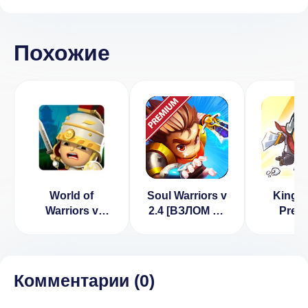
Похожие
World of
Soul Warriors v
King R
Warriors v
2.4 [ВЗЛОМ на
Prem
1.12.1 [ВЗЛОМ]
деньги]
[ВЗЛ
золо
брилли
1.2
Комментарии (
0
)