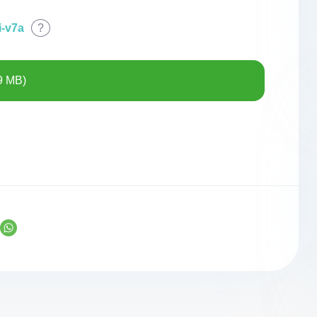
i-v7a
?
9 MB)