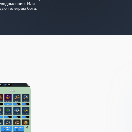
уведомление. Или
ью телеграм бота: