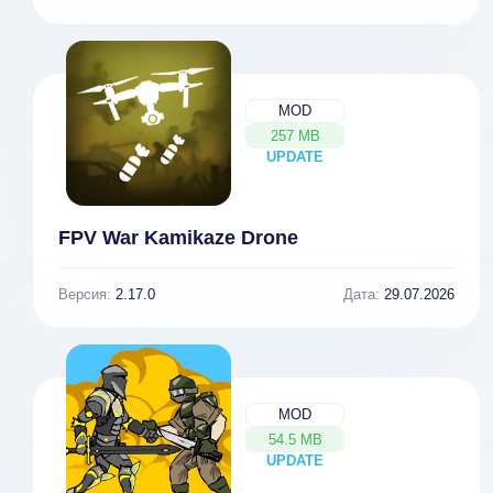
MOD
257 MB
UPDATE
NEW
FPV War Kamikaze Drone
Версия:
2.17.0
Дата:
29.07.2026
MOD
54.5 MB
UPDATE
NEW