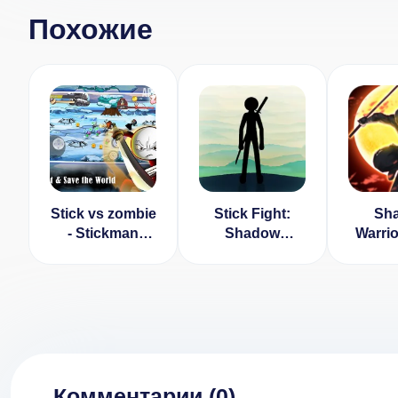
Похожие
Stick vs zombie
Stick Fight:
Sh
- Stickman
Shadow
Warrio
warriors - Epic
Warrior v 1.191
(Много
fight [ВЗЛОМ:
[ВЗЛОМ на
Много денег] v
деньги]
1.2.1
Комментарии (
0
)