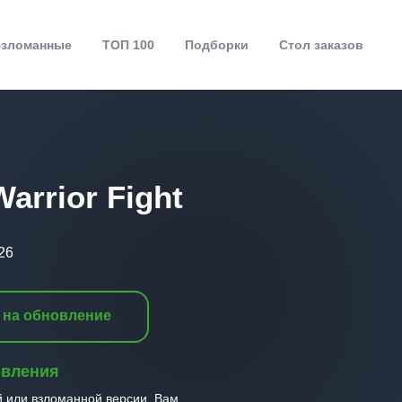
зломанные
ТОП 100
Подборки
Стол заказов
Warrior Fight
26
 на обновление
овления
й или взломанной версии, Вам