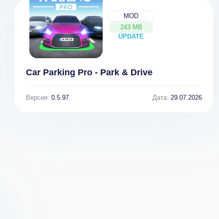
MOD
243 MB
UPDATE
NEW
Car Parking Pro - Park & Drive
Версия:
0.5.97
Дата:
29.07.2026
Legion of
Power Level
Warrior
Warrior 2
[ВЗЛОМ много
[ВЗЛОМ:
денег] v 1.5
Неограниченное
количество
энергии] v 1.2.0d