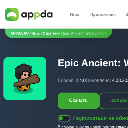
Игры
Приложения
В
APPDA.RU
/
Игры
/
Стратегии
/ Epic Ancient: Warrior Fight
Epic Ancient: 
Версия:
2.4.0
Обновлено:
4.08.20
Скачать
Запрос
Подписаться на обн
В случае выхода новой оригинально