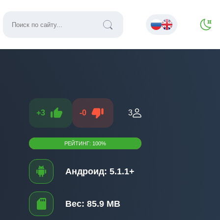
+
3
-
0
3
РЕЙТИНГ:
100
%
Андроид:
5.1.1+
Вес:
85.9 MB