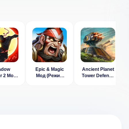
adow
Epic & Magic
Ancient Planet
r 2 Мод
Мод (Режим
Tower Defense
 Денег)
Бога)
[ВЗЛОМ:
много денег] v
1.2.81