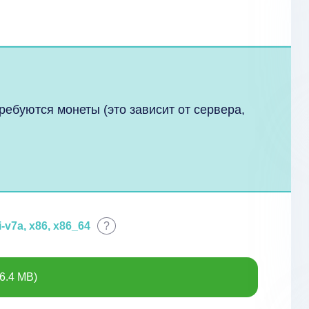
ебуются монеты (это зависит от сервера,
)
-v7a, x86, x86_64
?
6.4 MB)