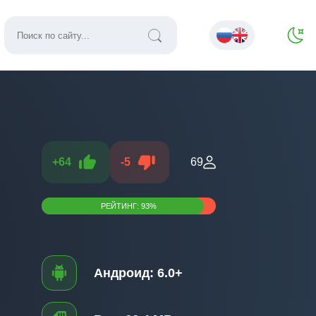
+
64
-
5
69
РЕЙТИНГ:
93
%
Андроид:
6.0+