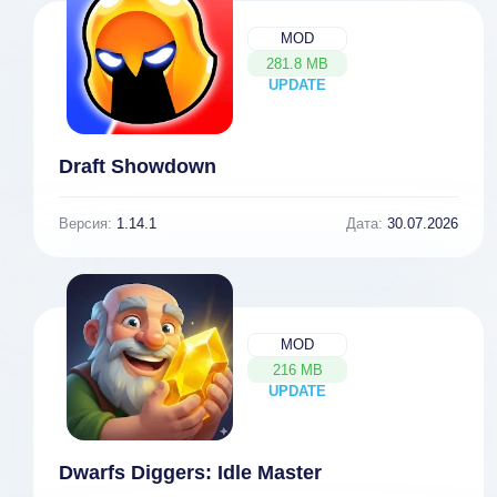
MOD
281.8 MB
UPDATE
NEW
Draft Showdown
Версия:
1.14.1
Дата:
30.07.2026
MOD
216 MB
UPDATE
NEW
Dwarfs Diggers: Idle Master