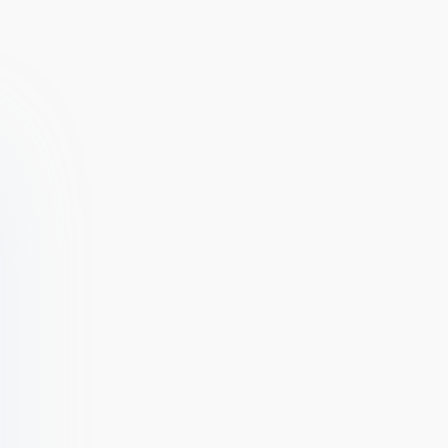
Записка,
Translator
дневник
(ВЗЛОМ
(ВЗЛОМ
Разблокирован
Разблокирован
Премиум)
Премиум)