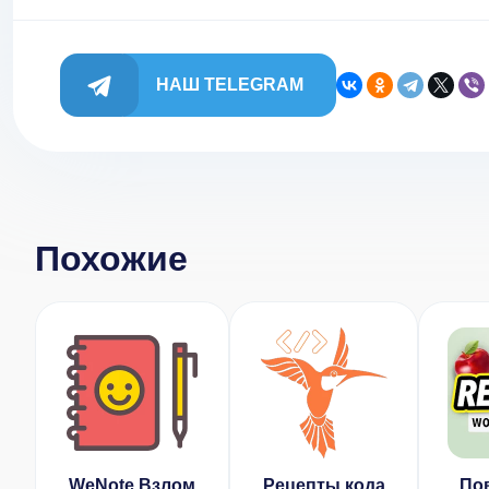
НАШ TELEGRAM
Похожие
WeNote Взлом
Рецепты кода
По