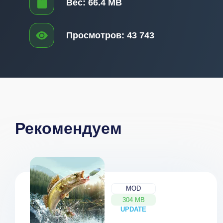
Вес:
66.4 MB
Просмотров:
43 743
Рекомендуем
MOD
304 MB
UPDATE
NEW