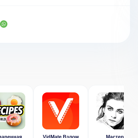
варенная
VidMate Взлом
Мастер