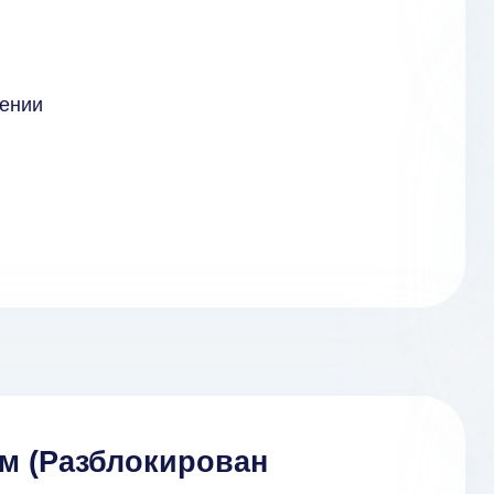
лении
ом (Разблокирован