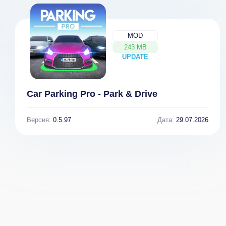
MOD
243 MB
UPDATE
NEW
Car Parking Pro - Park & Drive
Версия:
0.5.97
Дата:
29.07.2026
UpNote -
Photo