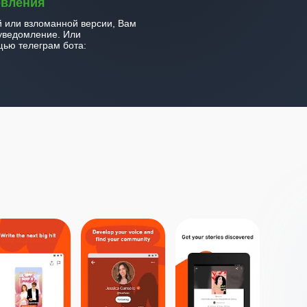
овления
й или взломанной версии, Вам
уведомление. Или
ью телеграм бота: