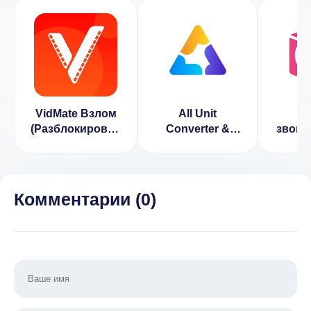
VidMate Взлом
All Unit
За
(Разблокирован
Converter &
звонк
Премиум)
Tools (ВЗЛОМ
ACR 
Разблокирован
Разбл
Премиум)
Пре
Комментарии (
0
)