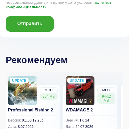
персональных данных и принимаете условия
политики
конфиденциальности
.
Отправить
Рекомендуем
UPDATE
NEW
UPDATE
NEW
MOD
MOD
304 MB
944.2
MB
Professional Fishing 2
WDAMAGE 2
Dr
Версия:
0.1.00.12.25p
Версия:
1.0.24
Вер
Дата:
8.07.2026
Дата:
24.07.2026
Дат