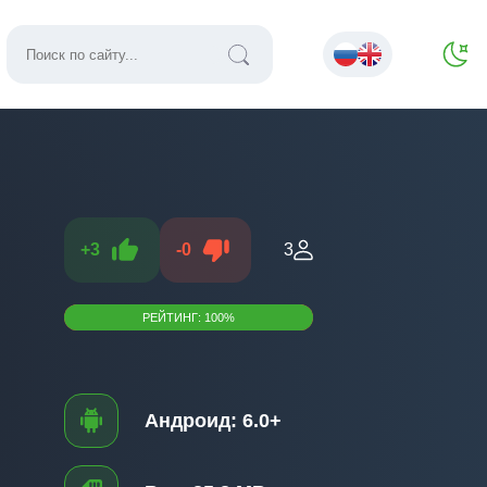
+
3
-
0
3
РЕЙТИНГ:
100
%
Андроид:
6.0+