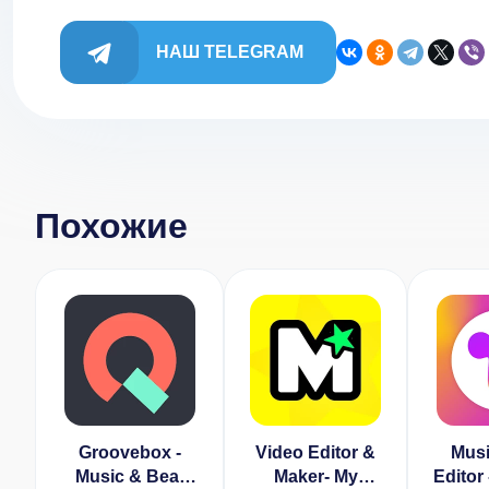
НАШ TELEGRAM
Похожие
Groovebox -
Video Editor &
Musi
Music & Beat
Maker- My
Editor