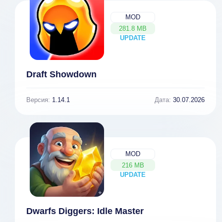
MOD
281.8 MB
UPDATE
NEW
Draft Showdown
Версия:
1.14.1
Дата:
30.07.2026
MOD
216 MB
UPDATE
NEW
Dwarfs Diggers: Idle Master