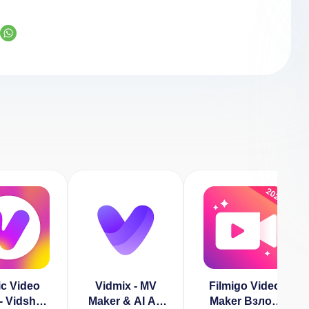
c Video
Vidmix - MV
Filmigo Video
 - Vidshow
Maker & AI Art
Maker Взлом