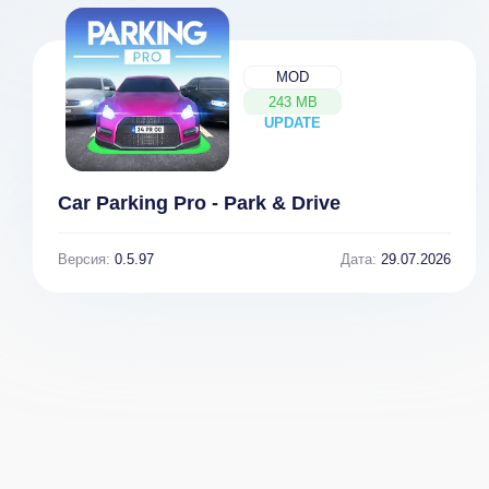
MOD
243 MB
UPDATE
NEW
Car Parking Pro - Park & Drive
Версия:
0.5.97
Дата:
29.07.2026
Сделать интро
ВК2 Музыка и
- Intro Maker
Видео из ВК v