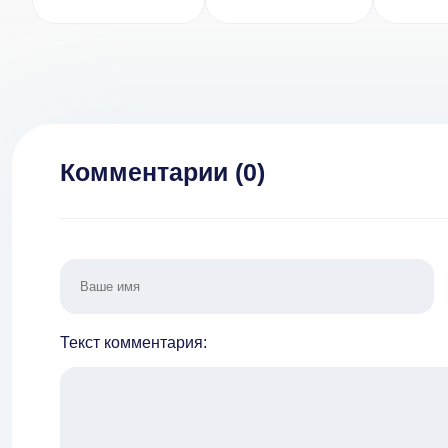
Maker (ВЗЛОМ
Movie (ВЗЛОМ
(
Разблокирован
Премиум
Разбл
Премиум)
Версия)
Пр
Комментарии (
0
)
Текст комментария: