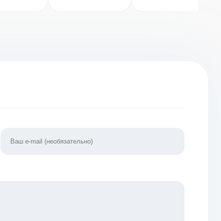
ВЗЛОМ
(ВЗЛОМ VIP)
(Разблокирован
окирован
VIP)
емиум)