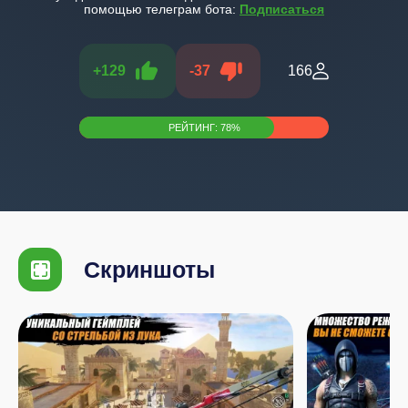
помощью телеграм бота:
Подписаться
+
129
-
37
166
РЕЙТИНГ:
78
%
Скриншоты