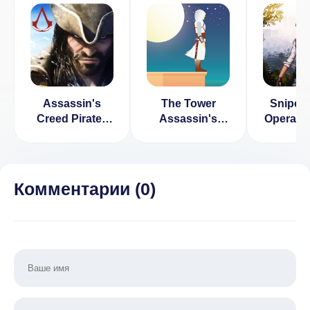
Assassin's
The Tower
Sniper
Creed Pirates
Assassin's
Operati
Мод (Много
Creed v 1.0.4
Shootin
Денег)
[ВЗЛОМ]
Комментарии (
0
)