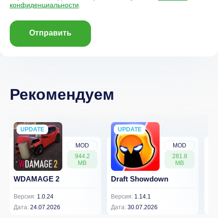
конфиденциальности
.
Отправить
Рекомендуем
UPDATE
NEW
UPDATE
NEW
MOD
MOD
944.2
281.8
MB
MB
WDAMAGE 2
Draft Showdown
FP
Версия:
1.0.24
Версия:
1.14.1
Вер
Дата:
24.07.2026
Дата:
30.07.2026
Дат