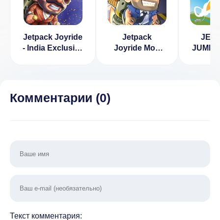
Jetpack Joyride
Jetpack
JET
- India Exclusive
Joyride Мод
JUMP 
[ВЗЛОМ:
(Много Денег)
на де
деньги,
1.
разблокировка]
v 23.10160
Комментарии (
0
)
Текст комментария: