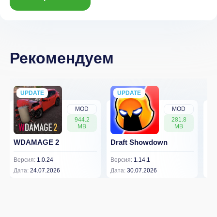
Рекомендуем
UPDATE
NEW
UPDATE
NEW
MOD
MOD
944.2
281.8
MB
MB
WDAMAGE 2
Draft Showdown
FP
Версия:
1.0.24
Версия:
1.14.1
Вер
Дата:
24.07.2026
Дата:
30.07.2026
Дат