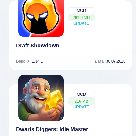
MOD
281.8 MB
UPDATE
NEW
Draft Showdown
Версия:
1.14.1
Дата:
30.07.2026
MOD
216 MB
UPDATE
NEW
Dwarfs Diggers: Idle Master