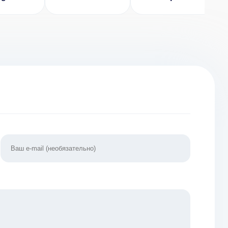
 v 1.1.1
Dragon
Fantasy Clicker
[ВЗЛОМ на
Game [ВЗЛОМ:
деньги] v 208
Бесконечные
покупки] v
1.0.25