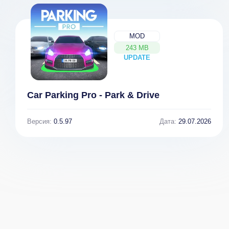
MOD
243 MB
UPDATE
NEW
Car Parking Pro - Park & Drive
Версия:
0.5.97
Дата:
29.07.2026
Tap Knight :
Dragon x
Dragon's
Dragon -City