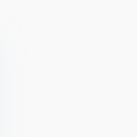
Attack
Sim Game
[ВЗЛОМ:
Много денег] v
1.7.24