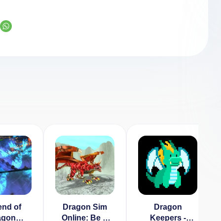
nd of
Dragon Sim
Dragon
agon
Online: Be A
Keepers -