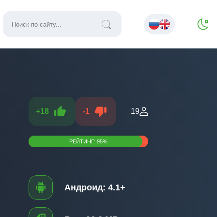
+
18
-
1
19
РЕЙТИНГ:
95
%
Андроид:
4.1+