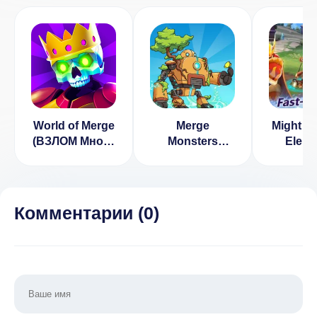
World of Merge
Merge
Might & 
(ВЗЛОМ Много
Monsters
Eleme
Денег)
(ВЗЛОМ,
Guard
бесплатные
[ВЗЛ
покупки)
режим б
3.1
Комментарии (
0
)