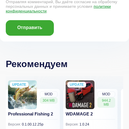
Отправляя комментарий, Вы даёте согласие на обработку
персональных данных и принимаете условия
политики
конфиденциальности
.
Отправить
Рекомендуем
UPDATE
NEW
UPDATE
NEW
MOD
MOD
304 MB
944.2
MB
Professional Fishing 2
WDAMAGE 2
Dr
Версия:
0.1.00.12.25p
Версия:
1.0.24
Вер