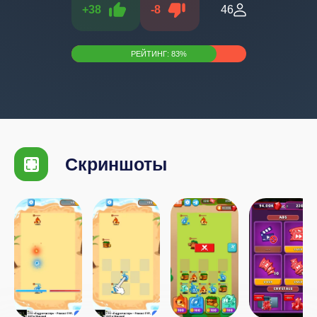
+
38
-
8
46
РЕЙТИНГ:
83
%
Скриншоты