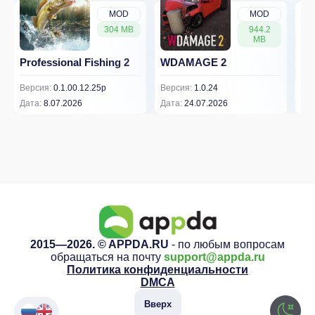
MOD
MOD
304 MB
944.2
MB
Professional Fishing 2
WDAMAGE 2
Dr
Версия:
0.1.00.12.25p
Версия:
1.0.24
Вер
Дата:
8.07.2026
Дата:
24.07.2026
Дат
2015—2026. © APPDA.RU
- по любым вопросам
обращаться на почту
support@appda.ru
Политика конфиденциальности
DMCA
Вверх