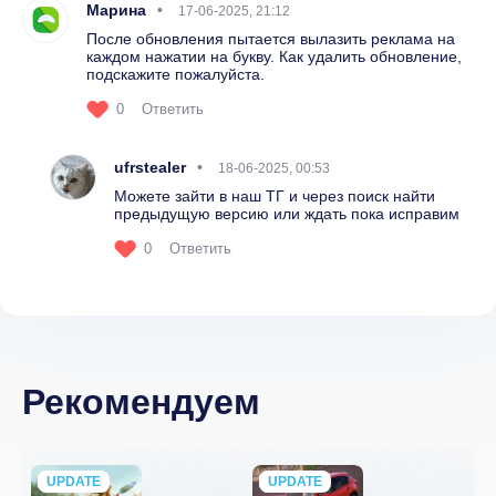
Марина
17-06-2025, 21:12
После обновления пытается вылазить реклама на
каждом нажатии на букву. Как удалить обновление,
подскажите пожалуйста.
0
Ответить
ufrstealer
18-06-2025, 00:53
Можете зайти в наш ТГ и через поиск найти
предыдущую версию или ждать пока исправим
0
Ответить
Рекомендуем
UPDATE
NEW
UPDATE
NEW