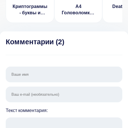
Криптограммы
А4
Death 
- буквы и
Головоломки -
цифры
задачи на
логику (МОД,
много
подсказок)
Комментарии (
2
)
Текст комментария: