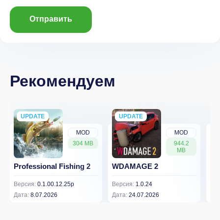
Отправить
Рекомендуем
UPDATE
NEW
UPDATE
NEW
MOD
MOD
304 MB
944.2
MB
Professional Fishing 2
WDAMAGE 2
Dr
Версия:
0.1.00.12.25p
Версия:
1.0.24
Вер
Дата:
8.07.2026
Дата:
24.07.2026
Дат