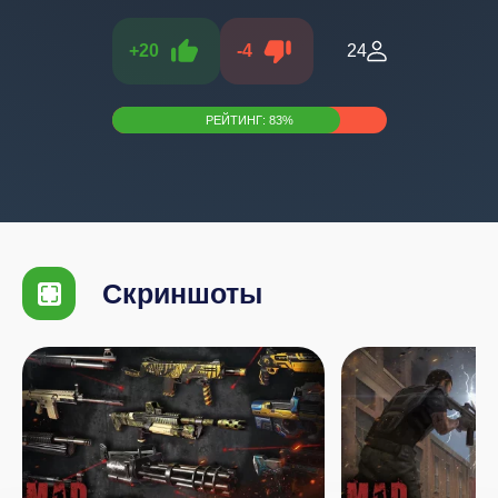
+
20
-
4
24
РЕЙТИНГ:
83
%
Скриншоты