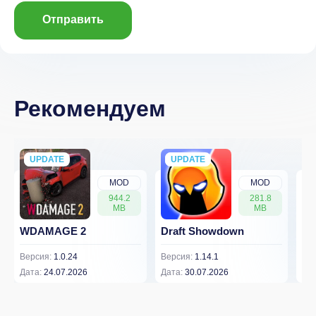
Отправить
Рекомендуем
UPDATE
NEW
UPDATE
NEW
MOD
MOD
944.2
281.8
MB
MB
WDAMAGE 2
Draft Showdown
FP
Версия:
1.0.24
Версия:
1.14.1
Вер
Дата:
24.07.2026
Дата:
30.07.2026
Дат