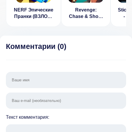
NERF Эпические
Revenge:
Stick 
Пранки (ВЗЛОМ:
Chase & Shoot
- S
Всё
Мод (Много
warri
разблокировано)
Денег)
fight
1.7
Много
Комментарии (
0
)
Текст комментария: