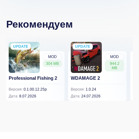
Рекомендуем
UPDATE
NEW
UPDATE
NEW
MOD
MOD
304 MB
944.2
MB
Professional Fishing 2
WDAMAGE 2
Dr
Версия:
0.1.00.12.25p
Версия:
1.0.24
Вер
Дата:
8.07.2026
Дата:
24.07.2026
Дат