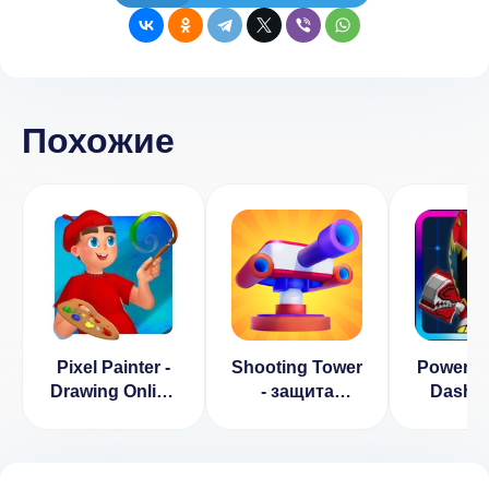
Похожие
Pixel Painter -
Shooting Tower
Power R
Drawing Online
- защита
Dash v 
v 1.3.4
башни
[ВЗЛ
(ВЗЛОМ, Нет
рекламы)