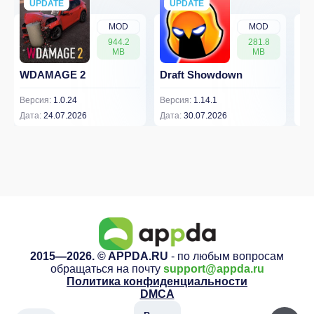
UPDATE
NEW
UPDATE
NEW
MOD
MOD
944.2
281.8
MB
MB
WDAMAGE 2
Draft Showdown
FP
Версия:
1.0.24
Версия:
1.14.1
Вер
Дата:
24.07.2026
Дата:
30.07.2026
Дат
2015—2026. © APPDA.RU
- по любым вопросам
обращаться на почту
support@appda.ru
Политика конфиденциальности
DMCA