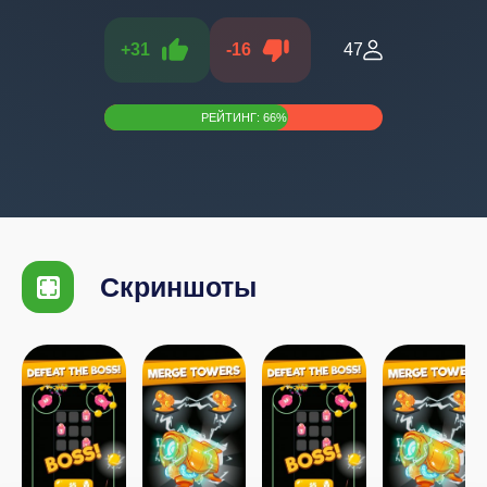
+
31
-
16
47
РЕЙТИНГ:
66
%
Скриншоты