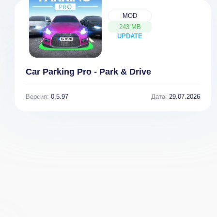
MOD
243 MB
UPDATE
NEW
Car Parking Pro - Park & Drive
Версия:
0.5.97
Дата:
29.07.2026
Pirate Power v
1.2.120
[ВЗЛОМ]