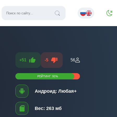
+
51
-
5
56
РЕЙТИНГ:
91
%
Андроид:
Любая+
Вес:
263 мб