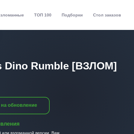
зломанные
ТОП 100
Подборки
Стол заказов
s Dino Rumble [ВЗЛОМ]
 на обновление
овления
й или взломанной версии, Вам