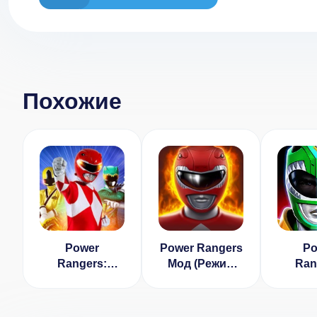
Похожие
Power
Power Rangers
Po
Rangers:
Мод (Режим
Ran
UNITE
Бога)
Legac
[ВЗЛОМ]
[ВЗ
много 