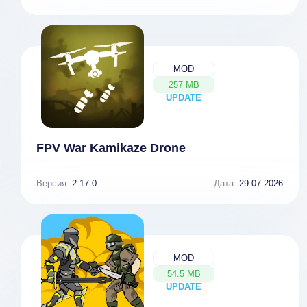
MOD
257 MB
UPDATE
NEW
FPV War Kamikaze Drone
Версия:
2.17.0
Дата:
29.07.2026
MOD
54.5 MB
UPDATE
NEW