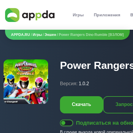
Игры
Приложения
В
APPDA.RU
/
Игры
/
Экшен
/ Power Rangers Dino Rumble [ВЗЛОМ]
Power Ranger
Версия:
1.0.2
Скачать
Запрос
Подписаться на обн
В случае выхода новой оригинально