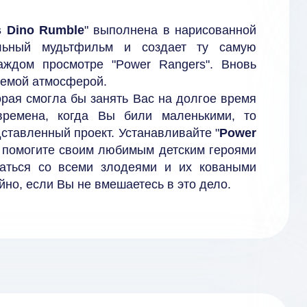
s Dino Rumble
" выполнена в нарисованной
альный мудьтфильм и создает ту самую
аждом просмотре "Power Rangers". Вновь
аемой атмосферой.
орая смогла бы занять Вас на долгое время
ремена, когда Вы били маленькими, то
ставленный проект. Устанавливайте "
Power
и помогите своим любимым детским героями
раться со всеми злодеями и их коваными
йно, если Вы не вмешаетесь в это дело.