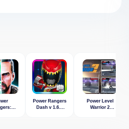
wer
Power Rangers
Power Level
gers:
Dash v 1.6.4
Warrior 2
y Wars
[ВЗЛОМ]
[ВЗЛОМ:
ЛОМ:
Неограниченное
денег] v
количество