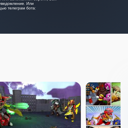
уведомление. Или
ью телеграм бота: