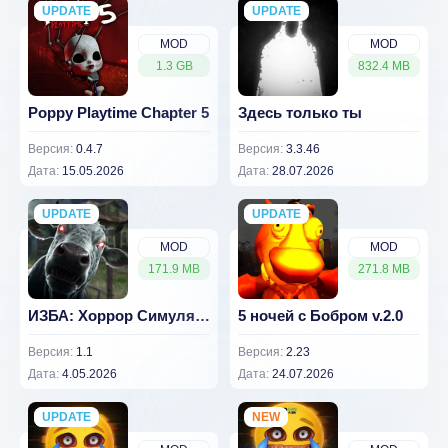
UPDATE
NEW
UPDATE
NEW
MOD
MOD
1.3 GB
832.4 MB
Poppy Playtime Chapter 5
Здесь только ты
Версия:
0.4.7
Версия:
3.3.46
Дата:
15.05.2026
Дата:
28.07.2026
UPDATE
NEW
UPDATE
NEW
MOD
MOD
171.9 MB
271.8 MB
ИЗБА: Хоррор Симулятор Фермы
5 ночей с Бобром v.2.0
Версия:
1.1
Версия:
2.23
Дата:
4.05.2026
Дата:
24.07.2026
UPDATE
NEW
NEW