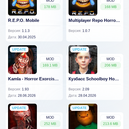
MOD
MOD
178 MB
168 MB
R.E.P.O. Mobile
Multiplayer Repo Horror Game
Версия:
1.1.3
Версия:
1.0.7
Дата:
30.04.2025
UPDATE
NEW
UPDATE
NEW
MOD
MOD
169.1 MB
206 MB
Kamla - Horror Exorcism Escape
Кузбасс Schoolboy Home Runaway
Версия:
1.93
Версия:
2.09
Дата:
28.06.2026
Дата:
28.04.2026
UPDATE
NEW
UPDATE
NEW
MOD
MOD
252 MB
213.6 MB