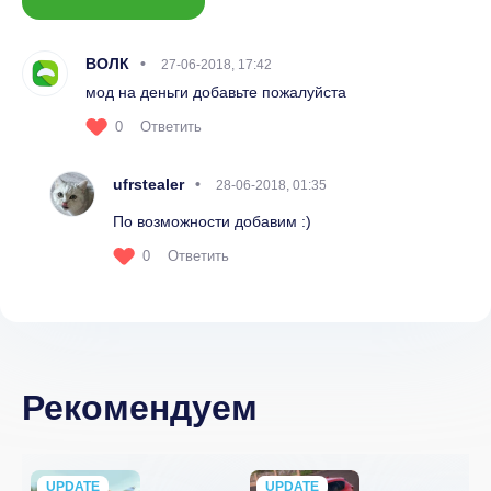
ВОЛК
27-06-2018, 17:42
мод на деньги добавьте пожалуйста
0
Ответить
ufrstealer
28-06-2018, 01:35
По возможности добавим :)
0
Ответить
Рекомендуем
UPDATE
NEW
UPDATE
NEW