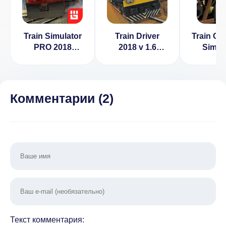
Train Simulator
Train Driver
Train Ca
PRO 2018
2018 v 1.6
Simul
[ВЗЛОМ:
[ВЗЛОМ:
[ВЗЛО
много денег] v
много денег]
разблок
1.3.7
v 
Комментарии (
2
)
Текст комментария: