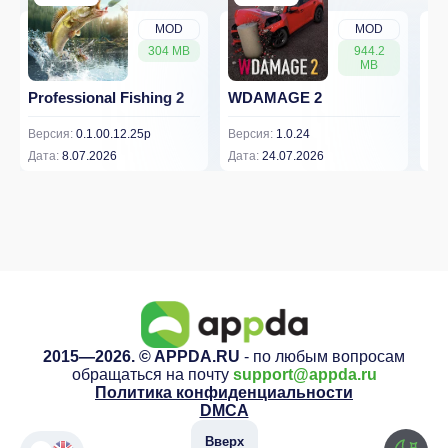
MOD
MOD
304 MB
944.2
MB
Professional Fishing 2
WDAMAGE 2
Dr
Версия:
0.1.00.12.25p
Версия:
1.0.24
Вер
Дата:
8.07.2026
Дата:
24.07.2026
Дат
2015—2026. © APPDA.RU
- по любым вопросам
обращаться на почту
support@appda.ru
Политика конфиденциальности
DMCA
Вверх