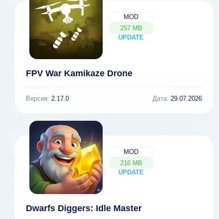
MOD
257 MB
UPDATE
NEW
FPV War Kamikaze Drone
Версия:
2.17.0
Дата:
29.07.2026
MOD
216 MB
UPDATE
NEW
Dwarfs Diggers: Idle Master