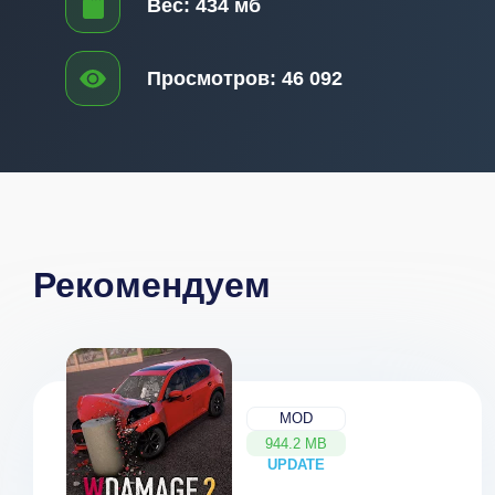
Вес:
434 мб
Просмотров:
46 092
Рекомендуем
MOD
944.2 MB
UPDATE
NEW