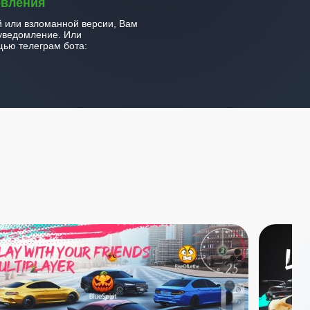
овления
й или взломанной версии, Вам
уведомление. Или
ью телеграм бота: