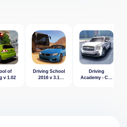
ol of
Driving School
Driving
g v 1.02
2016 v 3.1
Academy - Car
[ВЗЛОМ:
School Driver
Много денег]
Simulator 2018
[ВЗЛОМ:
много денег] v
1.8