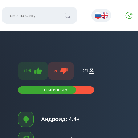
+
16
-
5
21
РЕЙТИНГ:
76
%
Андроид:
4.4+