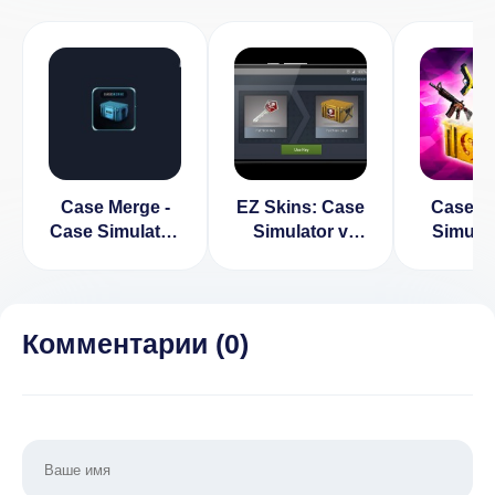
Case Merge -
EZ Skins: Case
Case C
Case Simulator,
Simulator v
Simulat
Opener &
1.25
CS:GO v
Upgrader v 1.05
Комментарии (
0
)