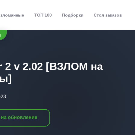
зломанные
ТОП 100
Подборки
Стол заказов
]
r 2 v 2.02 [ВЗЛОМ на
ны]
023
 на обновление