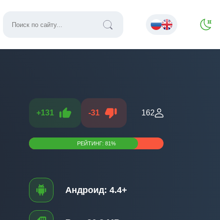
+
131
-
31
162
РЕЙТИНГ:
81
%
Андроид:
4.4+