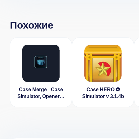
Похожие
Case Merge - Case
Case HERO ✪
Simulator, Opener &
Simulator v 3.1.4b
Upgrader v 1.05