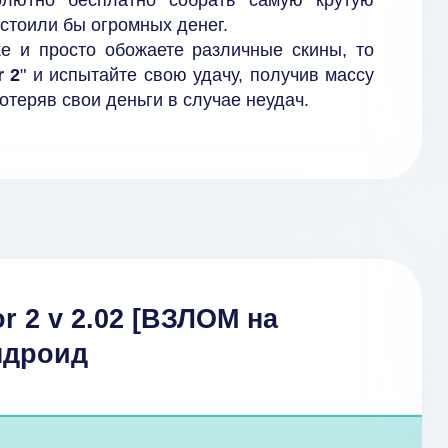
олютно бесплатно собрать самую крутую
стоили бы огромных денег.
ke и просто обожаете различные скины, то
r 2
" и испытайте свою удачу, получив массу
отеряв свои деньги в случае неудач.
r 2 v 2.02 [ВЗЛОМ на
ндроид