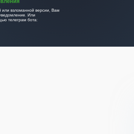
овления
й или взломанной версии, Вам
уведомление. Или
ью телеграм бота: