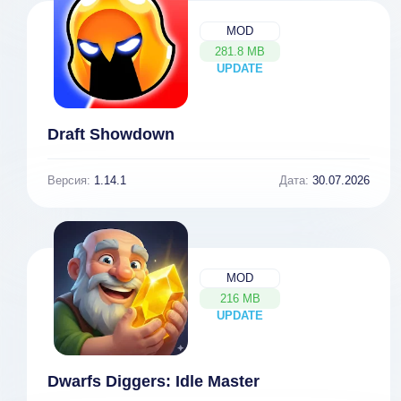
MOD
281.8 MB
UPDATE
NEW
Draft Showdown
Версия:
1.14.1
Дата:
30.07.2026
MOD
216 MB
UPDATE
NEW
Dwarfs Diggers: Idle Master