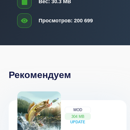
Вес:
30.3 MB
Просмотров:
200 699
Рекомендуем
MOD
304 MB
UPDATE
NEW