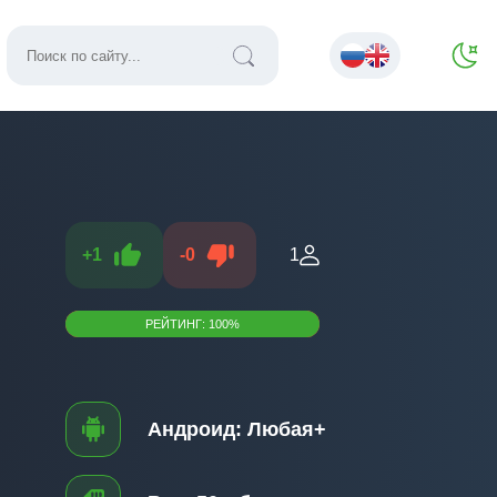
+
1
-
0
1
РЕЙТИНГ:
100
%
Андроид:
Любая+