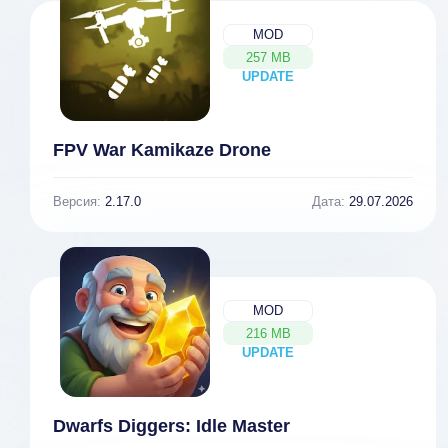
MOD
257 MB
UPDATE
NEW
FPV War Kamikaze Drone
Версия:
2.17.0
Дата:
29.07.2026
MOD
216 MB
UPDATE
NEW
Dwarfs Diggers: Idle Master