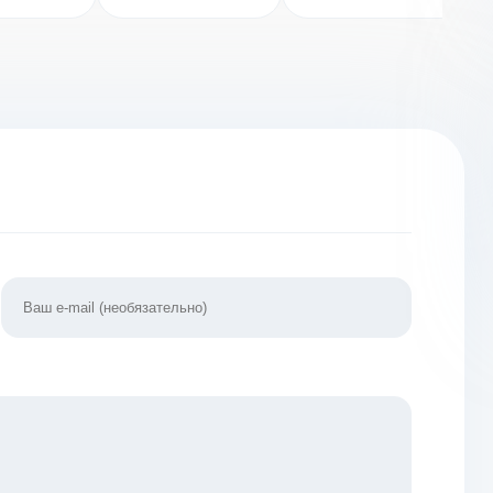
много денег]
Денег)