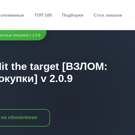
зломанные
ТОП 100
Подборки
Стол заказов
платные покупки] v 2.0.9
Hit the target [ВЗЛОМ:
купки] v 2.0.9
 на обновление