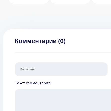
Много денег] v
v 1.2.7 [ВЗЛОМ:
2.8.4
много денег]
Комментарии (
0
)
Текст комментария: