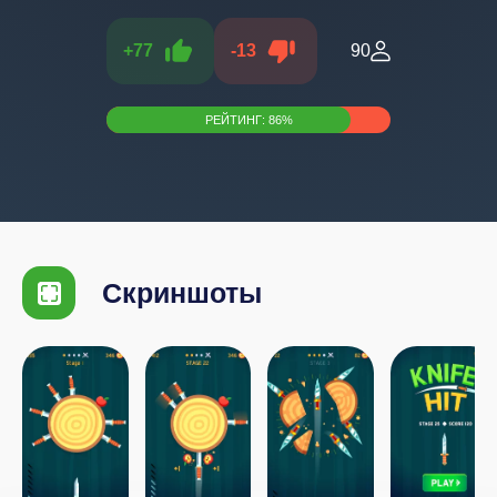
+
77
-
13
90
РЕЙТИНГ:
86
%
Скриншоты