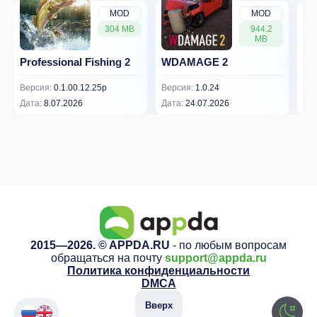
MOD
MOD
304 MB
944.2
MB
Professional Fishing 2
WDAMAGE 2
Dr
Версия:
0.1.00.12.25p
Версия:
1.0.24
Вер
Дата:
8.07.2026
Дата:
24.07.2026
Дат
2015—2026. © APPDA.RU
- по любым вопросам
обращаться на почту
support@appda.ru
Политика конфиденциальности
DMCA
Вверх