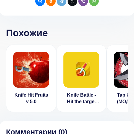
Похожие
Knife Hit Fruits
Knife Battle -
Tap kni
v 5.0
Hit the target
(МОД, 
[ВЗЛОМ:
ден
бесплатные
покупки] v
2.0.9
Комментарии (
0
)