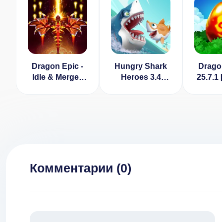
Dragon Epic -
Hungry Shark
Dragon
Idle & Merge -
Heroes 3.4
25.7.1
Arcade
[ВЗЛОМ:
на д
shooting game
много денег]
[ВЗЛОМ на
бессмертие]
1.157
Комментарии (
0
)