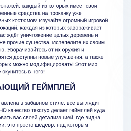
сонажей, каждый из которых имеет свои
ченные средства на прокачку уже
зных костюмов! Изучайте огромный игровой
локаций, каждая из которых завораживает
вас ждёт уничтожение целых деревень и
акже прочие существа. Испепелите их своим
ю. Уворачивайтесь от их оружия и
вятся доступны новые улучшения, а также
оторых можно модифицировать! Этот мир
 окунитесь в него!
АЮЩИЙ ГЕЙМПЛЕЙ
тавлена в забавном стиле, все выглядит
HD качество текстур делает геймплей куда
вать вас своей детализацией, где видна
ии, это просто шедевр, над которым