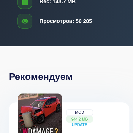
Вес:
143.7 MB
Просмотров:
50 285
Рекомендуем
MOD
944.2 MB
UPDATE
NEW