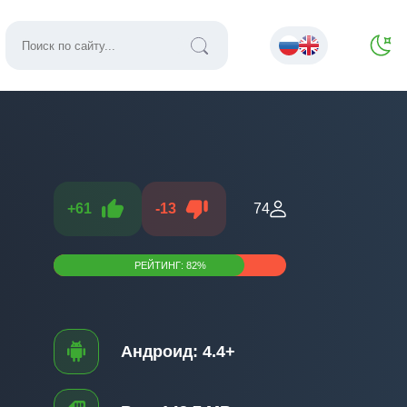
+
61
-
13
74
РЕЙТИНГ:
82
%
Андроид:
4.4+