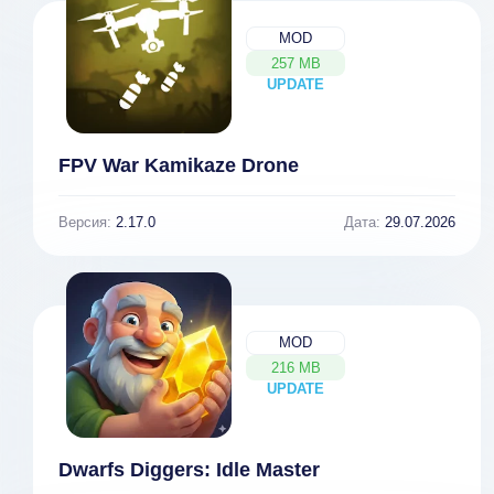
MOD
257 MB
UPDATE
NEW
FPV War Kamikaze Drone
Версия:
2.17.0
Дата:
29.07.2026
MOD
216 MB
UPDATE
NEW
Dwarfs Diggers: Idle Master