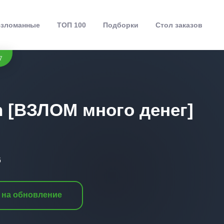
зломанные
ТОП 100
Подборки
Стол заказов
7
n [ВЗЛОМ много денег]
6
 на обновление