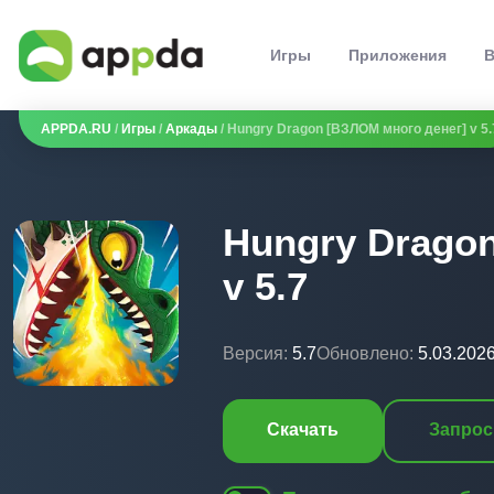
Игры
Приложения
В
APPDA.RU
/
Игры
/
Аркады
/ Hungry Dragon [ВЗЛОМ много денег] v 5.
Hungry Drago
v 5.7
Версия:
5.7
Обновлено:
5.03.202
Скачать
Запрос