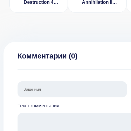
Destruction 4
Annihilation II
Annihilation v 1.21
[ВЗЛОМ:
[ВЗЛОМ: много
неограниченные
денег]
деньги] 1.0
Комментарии (
0
)
Текст комментария: