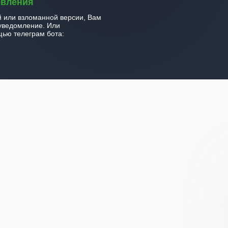
овления
й или взломанной версии, Вам
уведомление. Или
ью телеграм бота: