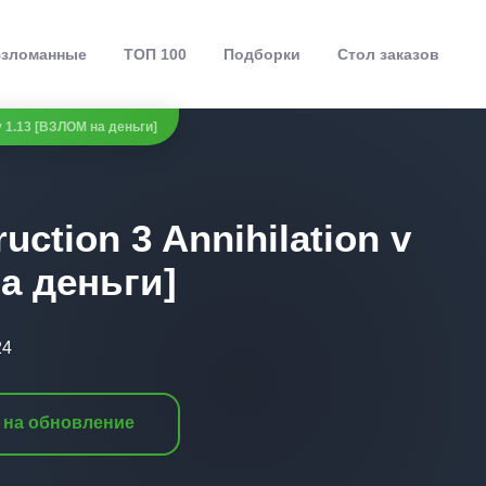
зломанные
ТОП 100
Подборки
Стол заказов
 v 1.13 [ВЗЛОМ на деньги]
uction 3 Annihilation v
а деньги]
24
 на обновление