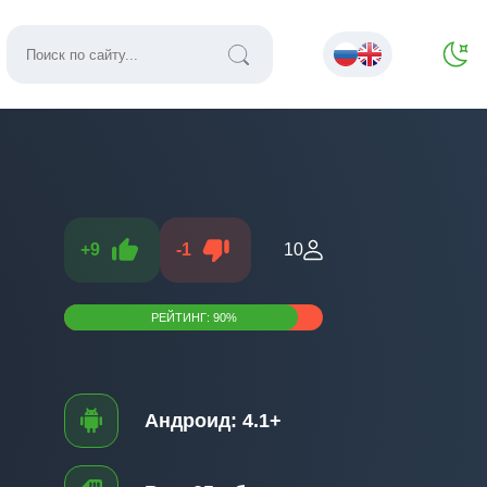
+
9
-
1
10
РЕЙТИНГ:
90
%
Андроид:
4.1+