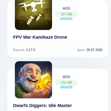
MOD
257 MB
UPDATE
NEW
FPV War Kamikaze Drone
Версия:
2.17.0
Дата:
29.07.2026
MOD
216 MB
UPDATE
NEW
Dwarfs Diggers: Idle Master