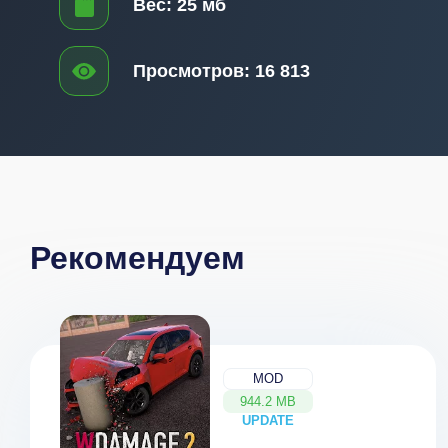
Вес:
25 мб
Просмотров:
16 813
Рекомендуем
MOD
944.2 MB
UPDATE
NEW