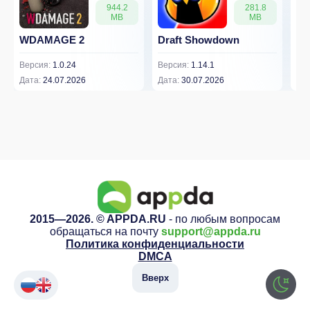
944.2
281.8
MB
MB
WDAMAGE 2
Draft Showdown
FP
Версия:
1.0.24
Версия:
1.14.1
Вер
Дата:
24.07.2026
Дата:
30.07.2026
Дат
2015—2026. © APPDA.RU
- по любым вопросам
обращаться на почту
support@appda.ru
Политика конфиденциальности
DMCA
Вверх