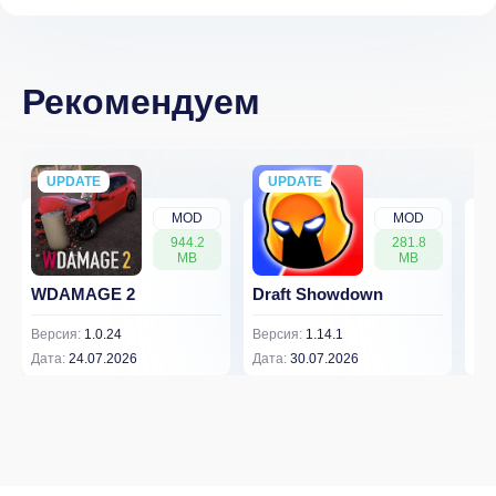
Рекомендуем
UPDATE
NEW
UPDATE
NEW
MOD
MOD
944.2
281.8
MB
MB
WDAMAGE 2
Draft Showdown
Dw
Версия:
1.0.24
Версия:
1.14.1
Вер
Дата:
24.07.2026
Дата:
30.07.2026
Дат