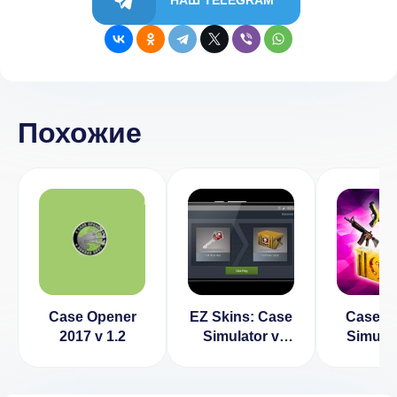
Похожие
Case Opener
EZ Skins: Case
Case C
2017 v 1.2
Simulator v
Simulat
1.25
CS:GO v