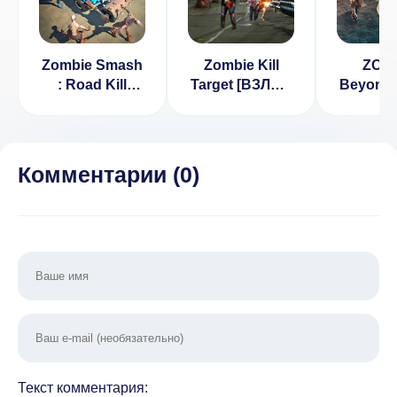
Zombie Smash
Zombie Kill
ZOM
: Road Kill
Target [ВЗЛОМ
Beyond 
[ВЗЛОМ:
много денег] v
FPS Sh
Много денег]
1.6
Game [
2.2
много д
1.7
Комментарии (
0
)
Текст комментария: