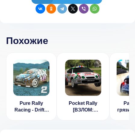
Похожие
Pure Rally
Pocket Rally
Ралл
Racing - Drift 2
[ВЗЛОМ:
грязи 
(МОД, много
разблокировка]
беско
денег)
1.4.0
деньги