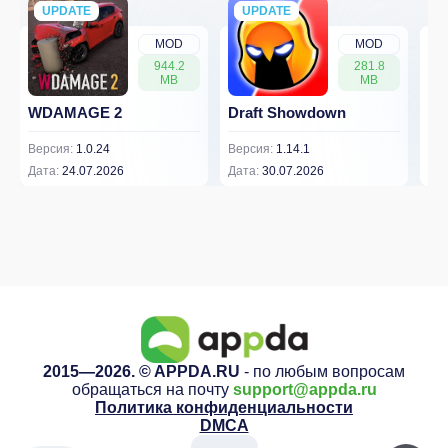
UPDATE
NEW
UPDATE
NEW
MOD
MOD
944.2
281.8
MB
MB
WDAMAGE 2
Draft Showdown
FP
Версия:
1.0.24
Версия:
1.14.1
Вер
Дата:
24.07.2026
Дата:
30.07.2026
Дат
2015—2026. © APPDA.RU
- по любым вопросам
обращаться на почту
support@appda.ru
Политика конфиденциальности
DMCA