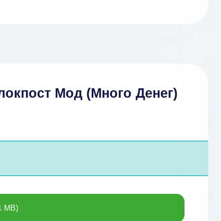
окпост Мод (Много Денег)
1 MB)