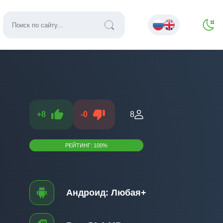
+
8
-
0
8
РЕЙТИНГ:
100
%
Андроид:
Любая+