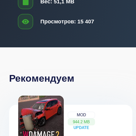
Вес:
51,1 MB
Просмотров:
15 407
Рекомендуем
MOD
944.2 MB
UPDATE
NEW