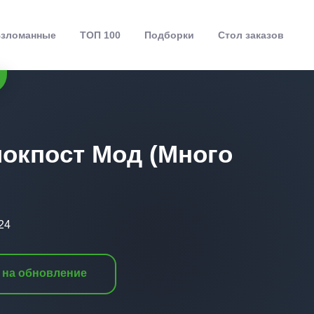
зломанные
ТОП 100
Подборки
Стол заказов
окпост Мод (Много
24
 на обновление