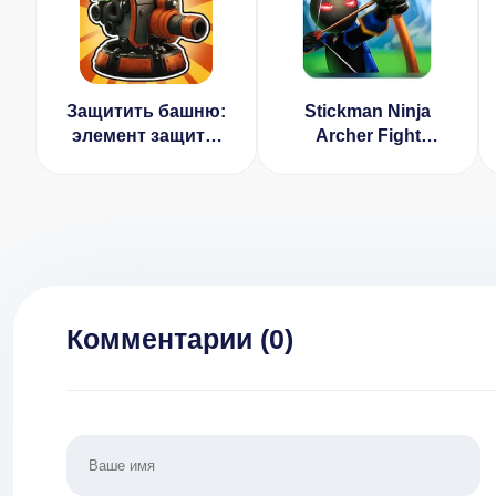
Защитить башню:
Stickman Ninja
элемент защиты
Archer Fight
замка [ВЗЛОМ:
[ВЗЛОМ на деньги]
Много денег] 3.1.7
1.2
Комментарии (
0
)