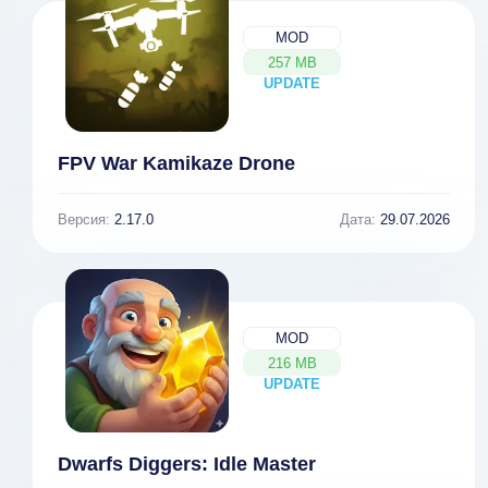
MOD
257 MB
UPDATE
NEW
FPV War Kamikaze Drone
Версия:
2.17.0
Дата:
29.07.2026
MOD
216 MB
UPDATE
NEW
Dwarfs Diggers: Idle Master