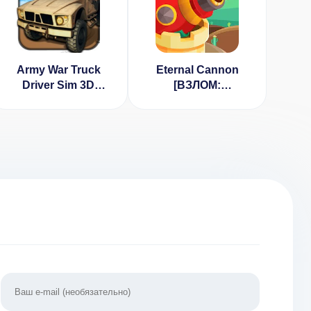
Army War Truck
Eternal Cannon
Driver Sim 3D
[ВЗЛОМ:
[ВЗЛОМ:
увеличение
разблокированы
валюты] 1.6.5
все уровни] v 1.0.3