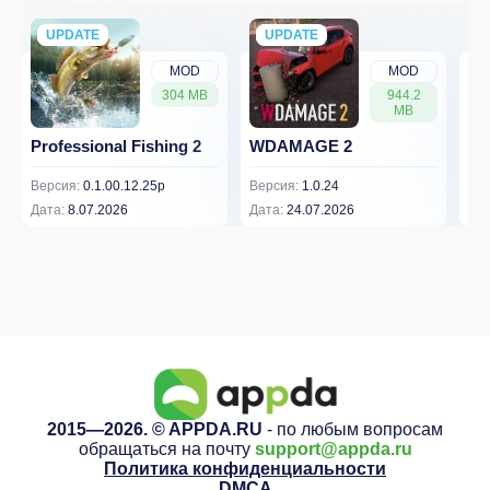
UPDATE
NEW
UPDATE
NEW
MOD
MOD
304 MB
944.2
MB
Professional Fishing 2
WDAMAGE 2
Dr
Версия:
0.1.00.12.25p
Версия:
1.0.24
Вер
Дата:
8.07.2026
Дата:
24.07.2026
Дат
2015—2026. © APPDA.RU
- по любым вопросам
обращаться на почту
support@appda.ru
Политика конфиденциальности
DMCA