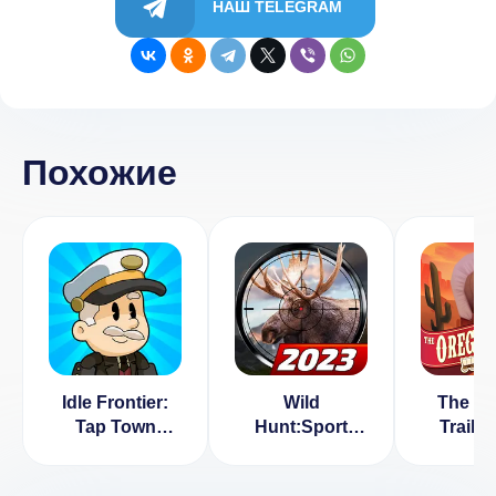
НАШ TELEGRAM
Похожие
Idle Frontier:
Wild
The O
Tap Town
Hunt:Sport
Trail:
Tycoon Мод
Hunting
Town (
(Бесплатные
Games.
Нет ре