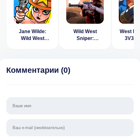
Jane Wilde:
Wild West
West Le
Wild West
Sniper:
3V3 
Undead Arcade
Cowboy War
1.1.4 [
Shooter
(ВЗЛОМ, Нет
бессме
[ВЗЛОМ] v
рекламы)
не
2.262
переза
Комментарии (
0
)