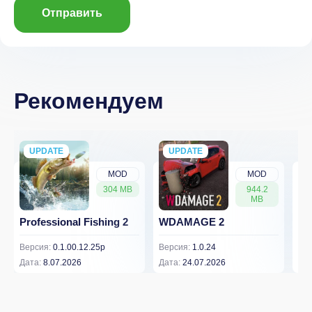
Отправить
Рекомендуем
UPDATE
NEW
UPDATE
NEW
MOD
MOD
304 MB
944.2
MB
Professional Fishing 2
WDAMAGE 2
Dr
Версия:
0.1.00.12.25p
Версия:
1.0.24
Вер
Дата:
8.07.2026
Дата:
24.07.2026
Дат