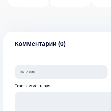
3.16.0 [ВЗЛОМ]
Best Merge
1.11.0
Idler (ВЗЛОМ,
бесконечные
бриллианты)
Комментарии (
0
)
Текст комментария: