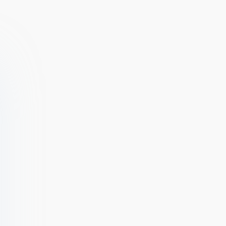
[ВЗЛОМ:
на деньги]
Много урона] v
1.10.1