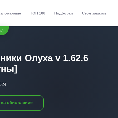
зломанные
ТОП 100
Подборки
Стол заказов
ны]
ники Олуха v 1.62.6
уны]
2024
 на обновление