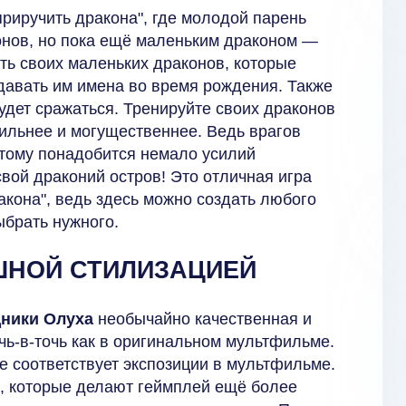
риручить дракона", где молодой парень
онов, но пока ещё маленьким драконом —
ть своих маленьких драконов, которые
 давать им имена во время рождения. Также
будет сражаться. Тренируйте своих драконов
сильнее и могущественнее. Ведь врагов
отому понадобится немало усилий
свой драконий остров! Это отличная игра
кона", ведь здесь можно создать любого
ыбрать нужного.
ШНОЙ СТИЛИЗАЦИЕЙ
дники Олуха
необычайно качественная и
чь-в-точь как в оригинальном мультфильме.
е соответствует экспозиции в мультфильме.
, которые делают геймплей ещё более