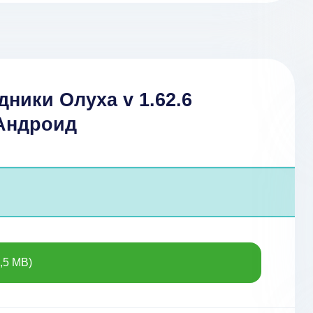
дники Олуха v 1.62.6
 Андроид
,5 MB)