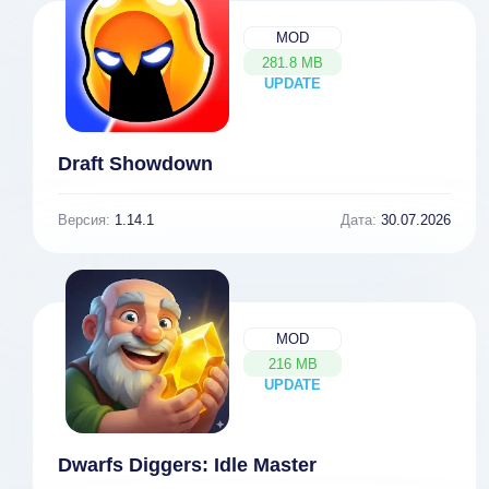
MOD
281.8 MB
UPDATE
NEW
Draft Showdown
Версия:
1.14.1
Дата:
30.07.2026
MOD
216 MB
UPDATE
NEW
Dwarfs Diggers: Idle Master