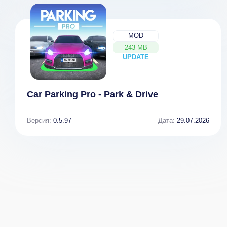
MOD
243 MB
UPDATE
NEW
Car Parking Pro - Park & Drive
Версия:
0.5.97
Дата:
29.07.2026
Dragon Pals
Dragon City v
Mobile
25.7.1 [ВЗЛОМ