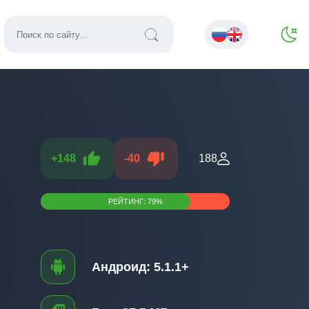
+
148
-
40
188
РЕЙТИНГ:
79
%
Андроид:
5.1.1+