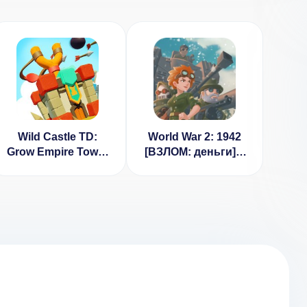
Wild Castle TD:
World War 2: 1942
Grow Empire Tower
[ВЗЛОМ: деньги] v
Defense [ВЗЛОМ
1.0.53
на ману] 1.2.4