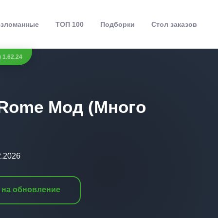
зломанные
ТОП 100
Подборки
Стол заказов
 1.62.24
 Rome Мод (Много
2.2026
 на обновление