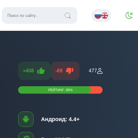
+
408
-
69
477
РЕЙТИНГ:
86
%
Андроид:
4.4+