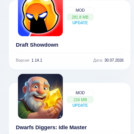
MOD
281.8 MB
UPDATE
NEW
Draft Showdown
Версия:
1.14.1
Дата:
30.07.2026
MOD
216 MB
UPDATE
NEW
Dwarfs Diggers: Idle Master