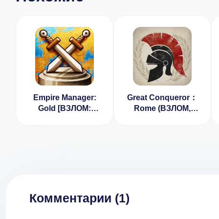
Empire Manager:
Great Conqueror：
Gold [ВЗЛОМ:
Rome (ВЗЛОМ,
много денег] v
неограниченные
1.0.1
медали)
Комментарии (
1
)