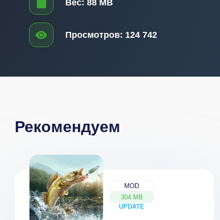
Вес:
88 MB
Просмотров:
124 742
Рекомендуем
MOD
304 MB
UPDATE
NEW