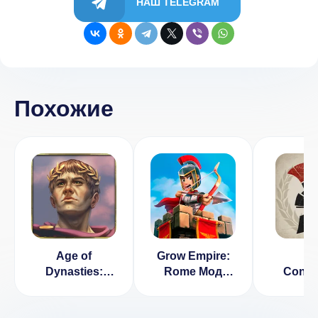
НАШ TELEGRAM
Похожие
Age of
Grow Empire:
Gr
Dynasties:
Rome Мод
Conqu
Roman Empire
(Много Монет)
Rome (
1.62.24
неогран