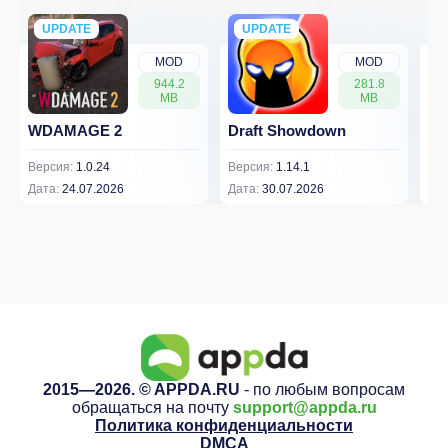
UPDATE
NEW
UPDATE
NEW
MOD
MOD
944.2
281.8
MB
MB
WDAMAGE 2
Draft Showdown
FP
Версия:
1.0.24
Версия:
1.14.1
Вер
Дата:
24.07.2026
Дата:
30.07.2026
Дат
2015—2026. © APPDA.RU
- по любым вопросам
обращаться на почту
support@appda.ru
Политика конфиденциальности
DMCA