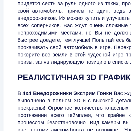
придется сесть за руль одного из таких, пр
свой автомобиль, причем не один, ведь 
внедорожников. Их можно купить и улучшать 
всех соперников. Вас ждут очень сложные 
непроходимыми местами, но Вы не должны
быстрее доедете, тем лучше! Попытайтесь б
прокачивать свой автомобиль в игре. Перек
покорите все земли в этой чудесной игре п
призы, заняв лидирующую позицию в списке 
РЕАЛИСТИЧНАЯ 3D ГРАФИ
В
4x4 Внедорожники Экстрим Гонки
Вас жд
выполнено в полном 3D и с высокой детали
прекрасны! Огромное количество классных
протяжении всего геймплея, что крайне 
процессом безостановочно. Вид камеры вы
вас, потому дискомфорта не возникнет. У