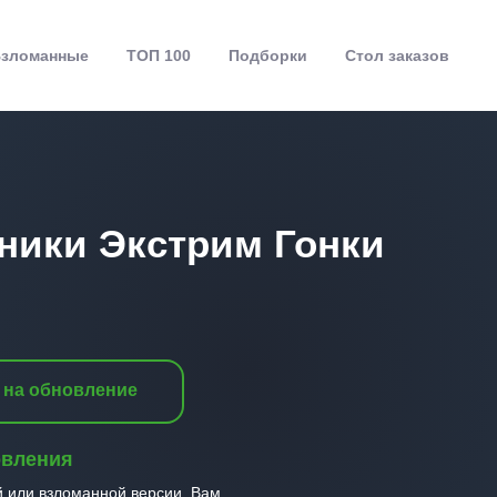
зломанные
ТОП 100
Подборки
Стол заказов
ники Экстрим Гонки
 на обновление
овления
й или взломанной версии, Вам