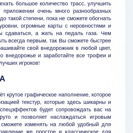
оехать большое количество трасс, улучшить
в приложении очень много разнообразных
до такой степени, пока не сможете обогнать
уровни, огромные карты с неровностями и
 сдаваться, а жать на педаль газа. Чем
ыть всегда первым, так Вы сможете быстрее
рашивайте свой внедорожник в любой цвет,
ро внедорожье и заработайте все трофеи и
лучших игроков!
КА
ёт крутое графическое наполнение, которое
зацией текстур, которые здесь шикарны и
 спецэффектов будет сопровождать вас на
круто и позволяет наслаждаться игровым
 сможете изменять на любой удобный для
правление же простое и классическое для