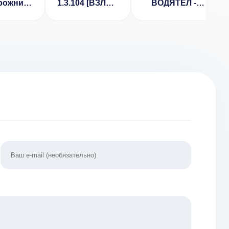
рожники
1.3.104 [ВЗЛОМ
ВОДЯТЕЛ -
луши
на деньги]
ЛУЧШИЕ
ГОНКИ v 1.31