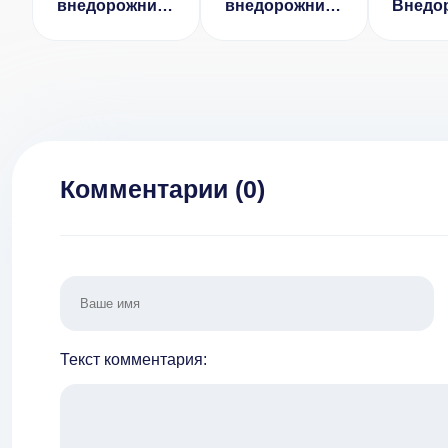
внедорожники
внедорожники
Внедо
3 v 1.0122
2016 v 3.0.52
в г
[ВЗЛОМ]
Комментарии (
0
)
Текст комментария: