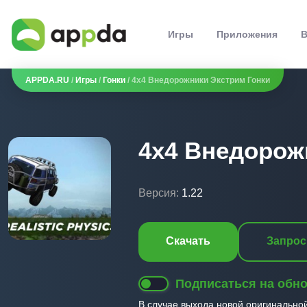
Игры
Приложения
В
APPDA.RU
/
Игры
/
Гонки
/ 4x4 Внедорожники Экстрим Гонки
4x4 Внедорож
Версия:
1.22
Скачать
Запрос
Подписаться на обн
В случае выхода новой оригинально