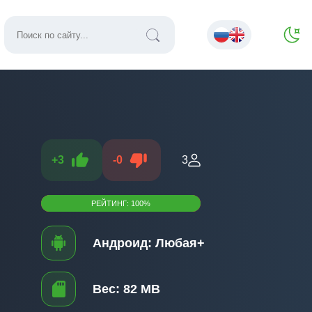
+
3
-
0
3
РЕЙТИНГ:
100
%
Андроид:
Любая+
Вес:
82 MB