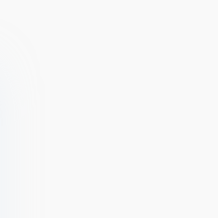
Offroad 4х4 v
1.0.4