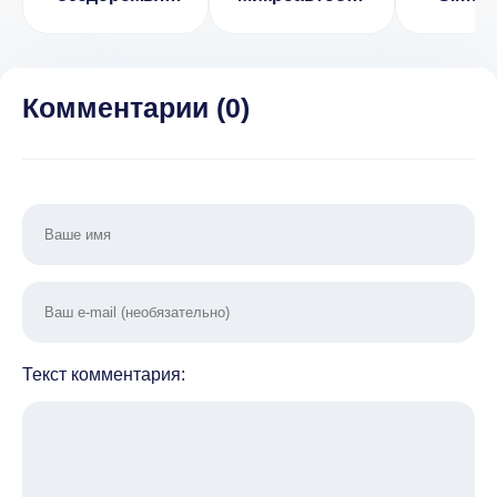
v4.5f2 [ВЗЛОМ]
Газель
Factory
Transpor
Комментарии (
0
)
Текст комментария: