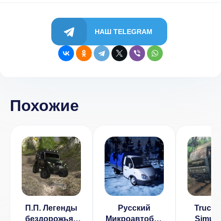
НАШ TELEGRAM
Похожие
П.П. Легенды
Русский
Truck D
бездорожья !
Микроавтобус
Simulat