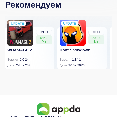
Рекомендуем
UPDATE
NEW
UPDATE
NEW
MOD
MOD
944.2
281.8
MB
MB
WDAMAGE 2
Draft Showdown
FP
Версия:
1.0.24
Версия:
1.14.1
Вер
Дата:
24.07.2026
Дата:
30.07.2026
Дат