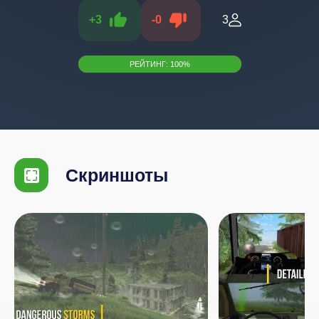
+
3
-
0
3
РЕЙТИНГ:
100
%
Скриншоты