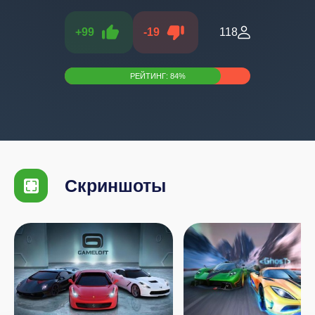
+
99
-
19
118
РЕЙТИНГ:
84
%
Скриншоты