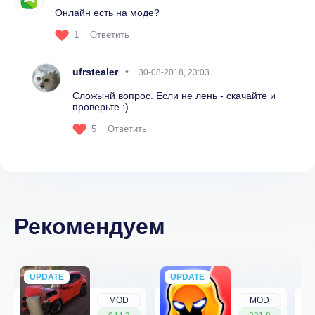
Онлайн есть на моде?
1
Ответить
ufrstealer
30-08-2018, 23:03
Сложынй вопрос. Если не лень - скачайте и
проверьте :)
5
Ответить
Рекомендуем
UPDATE
NEW
UPDATE
NEW
MOD
MOD