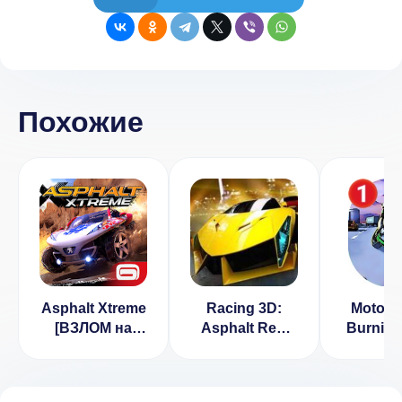
Похожие
Asphalt Xtreme
Racing 3D:
Moto Ra
[ВЗЛОМ на
Asphalt Real
Burning
деньги] v
Tracks
[ВЗ
1.9.4a
[ВЗЛОМ:
неогран
много денег] v
мон