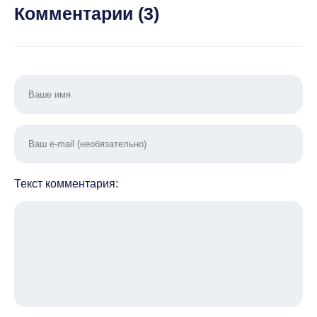
1.7
уровень]
Комментарии (
3
)
Текст комментария: