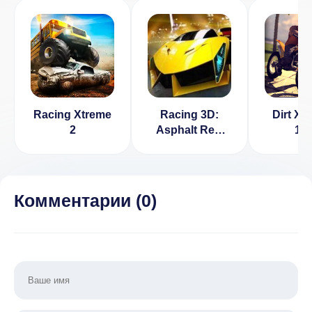
Racing Xtreme
Racing 3D:
Dirt Xt
2
Asphalt Real
1.3
Tracks
[ВЗЛОМ:
много денег] v
1.7
Комментарии (
0
)