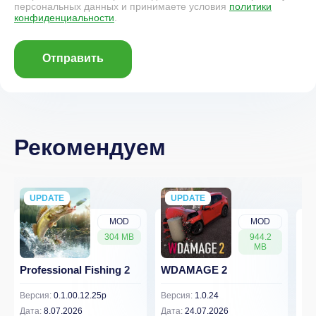
персональных данных и принимаете условия
политики
конфиденциальности
.
Отправить
Рекомендуем
UPDATE
NEW
UPDATE
NEW
MOD
MOD
304 MB
944.2
MB
Professional Fishing 2
WDAMAGE 2
Dr
Версия:
0.1.00.12.25p
Версия:
1.0.24
Вер
Дата:
8.07.2026
Дата:
24.07.2026
Дат