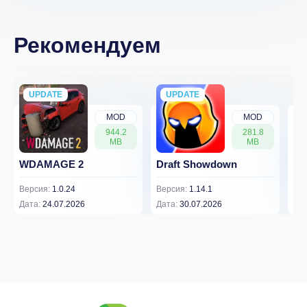
Рекомендуем
UPDATE
NEW
UPDATE
NEW
MOD
MOD
944.2
281.8
MB
MB
WDAMAGE 2
Draft Showdown
FP
Версия:
1.0.24
Версия:
1.14.1
Вер
Дата:
24.07.2026
Дата:
30.07.2026
Дат