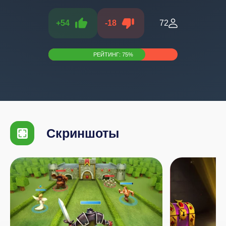
+
54
-
18
72
РЕЙТИНГ:
75
%
Скриншоты