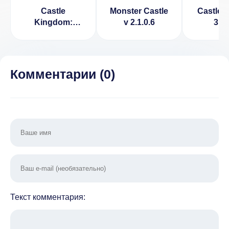
Castle
Monster Castle
Castle C
Kingdom:
v 2.1.0.6
3.1.
Crush in
Strategy Game
Free [ВЗЛОМ:
деньги] v 2.10
Комментарии (
0
)
Текст комментария: