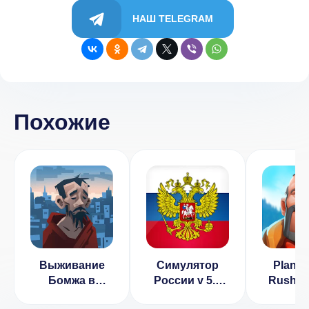
НАШ TELEGRAM
Похожие
Выживание
Симулятор
Planet
Бомжа в
России v 5.4
Rush v 
России
[ВЗЛОМ:
[ВЗЛОМ,