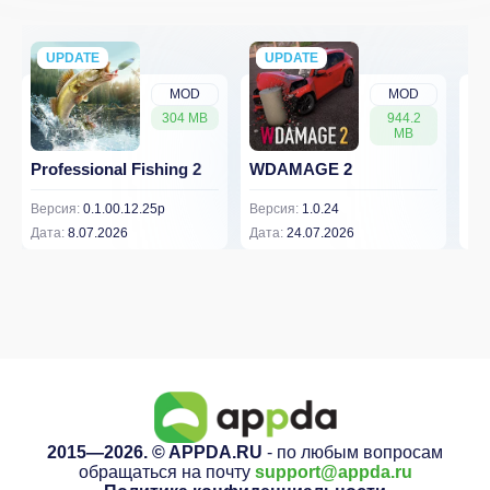
UPDATE
NEW
UPDATE
NEW
MOD
MOD
304 MB
944.2
MB
Professional Fishing 2
WDAMAGE 2
Dr
Версия:
0.1.00.12.25p
Версия:
1.0.24
Вер
Дата:
8.07.2026
Дата:
24.07.2026
Дат
2015—2026. © APPDA.RU
- по любым вопросам
обращаться на почту
support@appda.ru