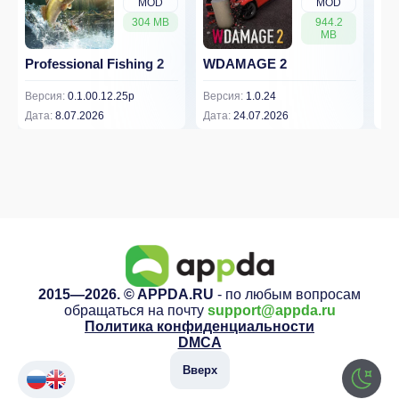
MOD
MOD
304 MB
944.2
MB
Professional Fishing 2
WDAMAGE 2
Dr
Версия:
0.1.00.12.25p
Версия:
1.0.24
Вер
Дата:
8.07.2026
Дата:
24.07.2026
Дат
2015—2026. © APPDA.RU
- по любым вопросам
обращаться на почту
support@appda.ru
Политика конфиденциальности
DMCA
Вверх