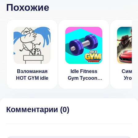
Похожие
Взломанная
Idle Fitness
Симул
HOT GYM idle
Gym Tycoon -
Угон
Workout
Автомо
Simulator
Game [ВЗЛОМ:
Много денег]
Комментарии (
0
)
1.8