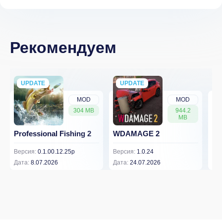
Рекомендуем
UPDATE
NEW
UPDATE
NEW
MOD
MOD
304 MB
944.2
MB
Professional Fishing 2
WDAMAGE 2
Dr
Версия:
0.1.00.12.25p
Версия:
1.0.24
Вер
Дата:
8.07.2026
Дата:
24.07.2026
Дат