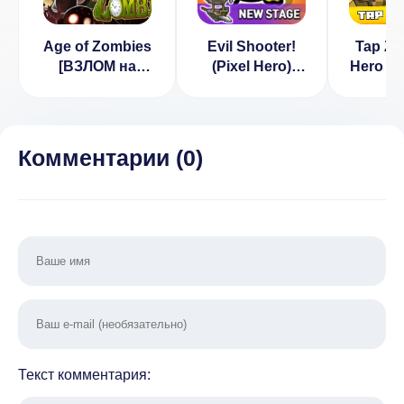
Age of Zombies
Evil Shooter!
Tap Zo
[ВЗЛОМ на
(Pixel Hero)
Hero Idl
разблокировку]
[ВЗЛОМ:
v 1.
v 1.2.82
Бесконечные
[ВЗЛОМ
деньги] 1.1.2
ден
Комментарии (
0
)
Текст комментария: