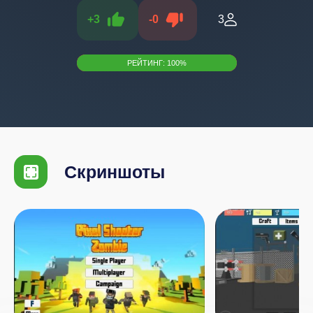
+
3
-
0
3
РЕЙТИНГ:
100
%
Скриншоты