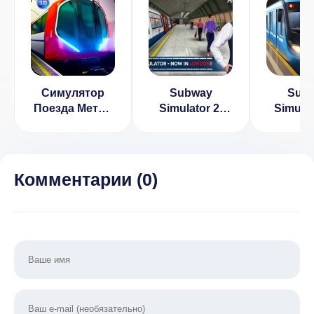
Симулятор
Subway
Sub
Поезда Метро
Simulator 2:
Simula
(МОД, много
London PRO v
денег, нет
1.0.0
рекламы)
Комментарии (
0
)