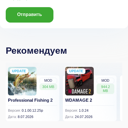
Отправить
Рекомендуем
UPDATE
NEW
UPDATE
NEW
MOD
MOD
304 MB
944.2
MB
Professional Fishing 2
WDAMAGE 2
Dr
Версия:
0.1.00.12.25p
Версия:
1.0.24
Вер
Дата:
8.07.2026
Дата:
24.07.2026
Дат