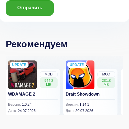
Отправить
Рекомендуем
UPDATE
NEW
UPDATE
NEW
MOD
MOD
944.2
281.8
MB
MB
WDAMAGE 2
Draft Showdown
FP
Версия:
1.0.24
Версия:
1.14.1
Вер
Дата:
24.07.2026
Дата:
30.07.2026
Дат