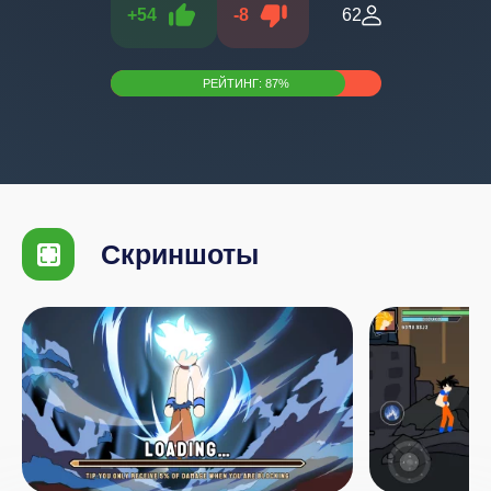
+
54
-
8
62
РЕЙТИНГ:
87
%
Скриншоты