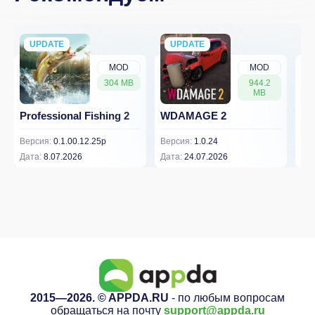
UPDATE
NEW
UPDATE
NEW
MOD
MOD
304 MB
944.2
MB
Professional Fishing 2
WDAMAGE 2
Dr
Версия:
0.1.00.12.25p
Версия:
1.0.24
Вер
Дата:
8.07.2026
Дата:
24.07.2026
Дат
2015—2026. © APPDA.RU
- по любым вопросам
обращаться на почту
support@appda.ru