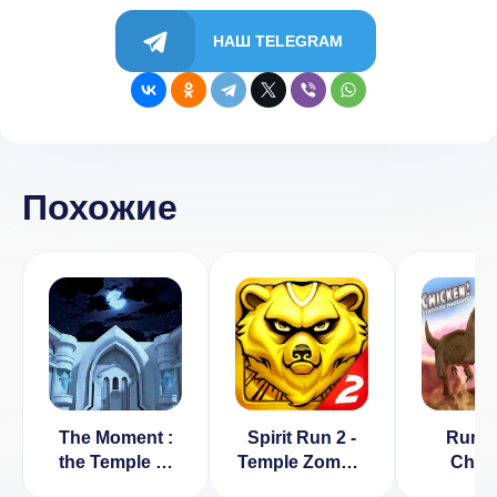
НАШ TELEGRAM
Похожие
The Moment :
Spirit Run 2 -
Run, 
the Temple of
Temple Zombie
Chic
Time [ВЗЛОМ
[ВЗЛОМ:
[ВЗЛ