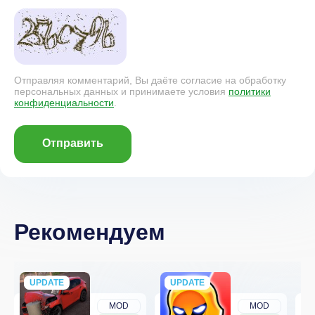
Отправляя комментарий, Вы даёте согласие на обработку
персональных данных и принимаете условия
политики
конфиденциальности
.
Отправить
Рекомендуем
UPDATE
NEW
UPDATE
NEW
MOD
MOD