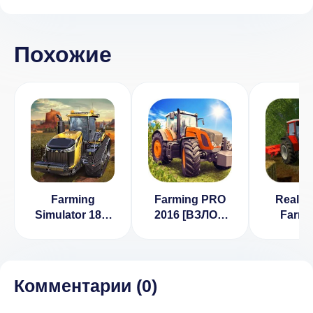
Похожие
Farming
Farming PRO
Real Tr
Simulator 18 v
2016 [ВЗЛОМ
Farmi
1.5.0.5 [ВЗЛОМ
много денег] v
Harvest
на деньги]
2.2.1
Sim 
Комментарии (
0
)