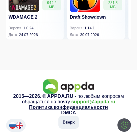
944.2
281.8
MB
MB
WDAMAGE 2
Draft Showdown
FP
Версия:
1.0.24
Версия:
1.14.1
Вер
Дата:
24.07.2026
Дата:
30.07.2026
Дат
2015—2026. © APPDA.RU
- по любым вопросам
обращаться на почту
support@appda.ru
Политика конфиденциальности
DMCA
Вверх