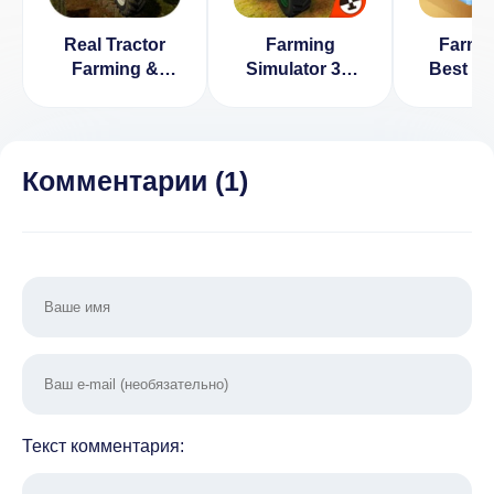
Real Tractor
Farming
Farm F
Farming &
Simulator 3D
Best F
Harvesting 3D
[ВЗЛОМ на
Simula
Sim 2017
деньги] v 2.2
Farming
[ВЗЛО
деньги]
Комментарии (
1
)
Текст комментария: