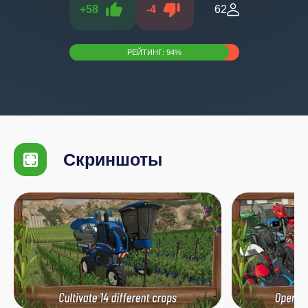
+
58
-
4
62
РЕЙТИНГ:
94
%
Скриншоты