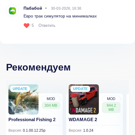
Пабабой
30-03-2026, 16:36
Евро трак симулятор на минималках
5
Ответить
Рекомендуем
UPDATE
NEW
UPDATE
NEW
MOD
MOD
304 MB
944.2
MB
Professional Fishing 2
WDAMAGE 2
Dr
Версия:
0.1.00.12.25p
Версия:
1.0.24
Вер