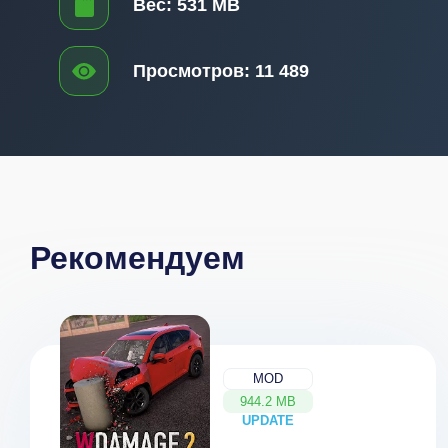
Вес:
531 MB
Просмотров:
11 489
Рекомендуем
MOD
944.2 MB
UPDATE
NEW