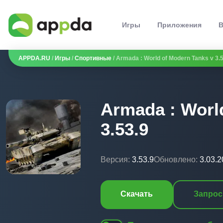
Игры
Приложения
В
APPDA.RU
/
Игры
/
Спортивные
/ Armada : World of Modern Tanks v 3.
Armada : Worl
3.53.9
Версия:
3.53.9
Обновлено:
3.03.
Скачать
Запрос