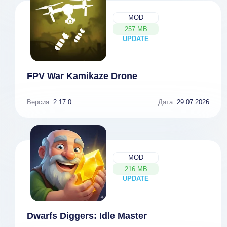
MOD
257 MB
UPDATE
NEW
FPV War Kamikaze Drone
Версия:
2.17.0
Дата:
29.07.2026
MOD
216 MB
UPDATE
NEW
Dwarfs Diggers: Idle Master