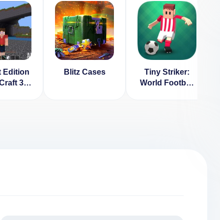
 Edition
Blitz Cases
Tiny Striker:
Craft 3D
World Football
3.8.1
[ВЗЛОМ:
Много денег] v
1.3.8