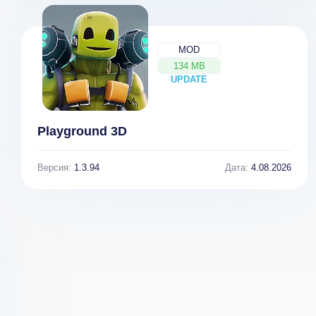
MOD
134 MB
UPDATE
NEW
World War Tank
FreeKick World
Battle 3D
Football Cup
Playground 3D
2018 v 1.2.2
Версия:
1.3.94
Дата:
4.08.2026