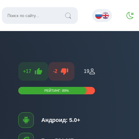
+
17
-
2
19
РЕЙТИНГ:
89
%
Андроид:
5.0+