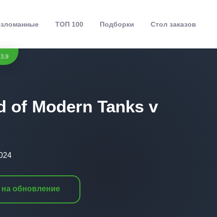
зломанные
ТОП 100
Подборки
Стол заказов
53.9
d of Modern Tanks v
2024
 на обновление