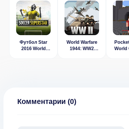
Футбол Star
World Warfare
Pocket
2016 World
1944: WW2
World 
Cup [ВЗЛОМ]
Game (ВЗЛОМ,
v 
Бесплатные
покупки)
Комментарии (
0
)