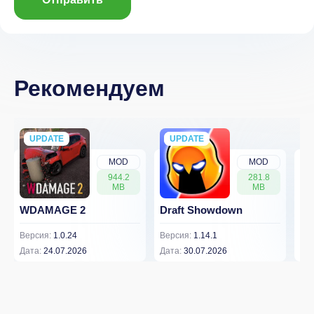
Рекомендуем
UPDATE
NEW
UPDATE
NEW
MOD
MOD
944.2
281.8
MB
MB
WDAMAGE 2
Draft Showdown
FP
Версия:
1.0.24
Версия:
1.14.1
Вер
Дата:
24.07.2026
Дата:
30.07.2026
Дат