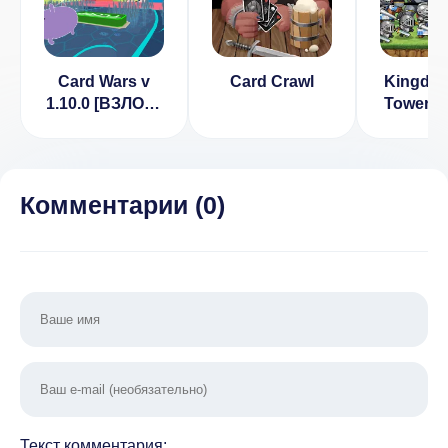
Card Wars v
Card Crawl
Kingdo
1.10.0 [ВЗЛОМ:
Tower D
Свободные
[ВЗЛ
покупки]
золо
здоров
2.0
Комментарии (
0
)
Текст комментария: